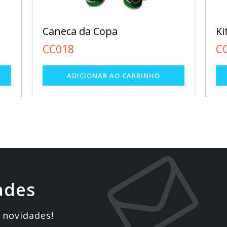
Caneca da Copa
Ki
CC018
C
ades
 novidades!