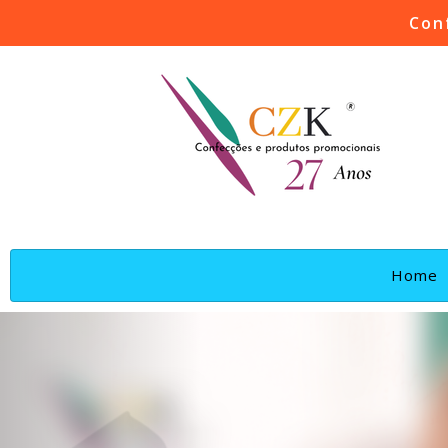
Con
(
Home