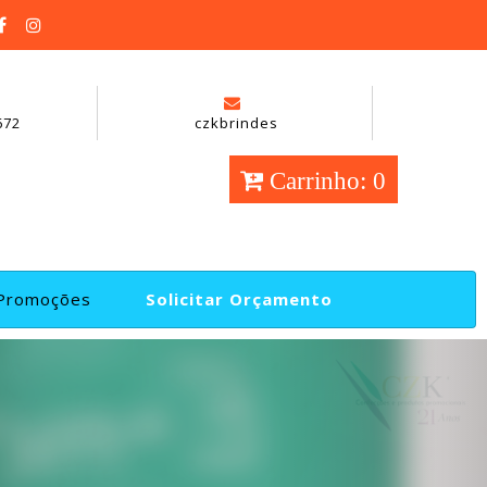
672
czkbrindes
Carrinho: 0
Promoções
Solicitar Orçamento