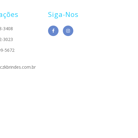
ações
Siga-Nos
8-3408
2-3023
09-5672
czkbrindes.com.br