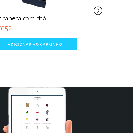
t caneca com chá
Caneca de Plá
C052
CC032