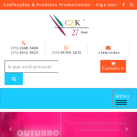
Confecções & Produtos Promocionais - Siga-nos:
(11) 2668-3408
(11) 4512-3023
(11) 99709-5672
czkbrindes
Carrinho: 0
MENU
Menu