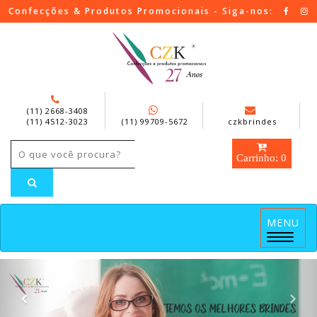
Confecções & Produtos Promocionais - Siga-nos:
(11) 2668-3408
(11) 4512-3023
(11) 99709-5672
czkbrindes
Carrinho: 0
MENU
Menu