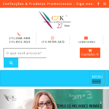
Confecções & Produtos Promocionais - Siga-nos:
(11) 2668-3408
(11) 4512-3023
(11) 99709-5672
czkbrindes
Carrinho: 0
MENU
Menu