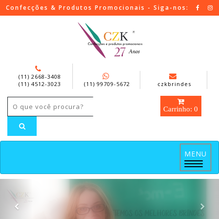
Confecções & Produtos Promocionais - Siga-nos:
(11) 2668-3408
(11) 4512-3023
(11) 99709-5672
czkbrindes
Carrinho: 0
MENU
Menu