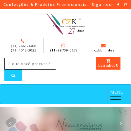
Confecções & Produtos Promocionais - Siga-nos:
(11) 2668-3408
(11) 4512-3023
(11) 99709-5672
czkbrindes
Carrinho: 0
MENU
Menu