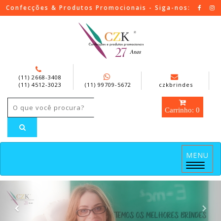
Confecções & Produtos Promocionais - Siga-nos:
(11) 2668-3408
(11) 4512-3023
(11) 99709-5672
czkbrindes
Carrinho: 0
MENU
Menu