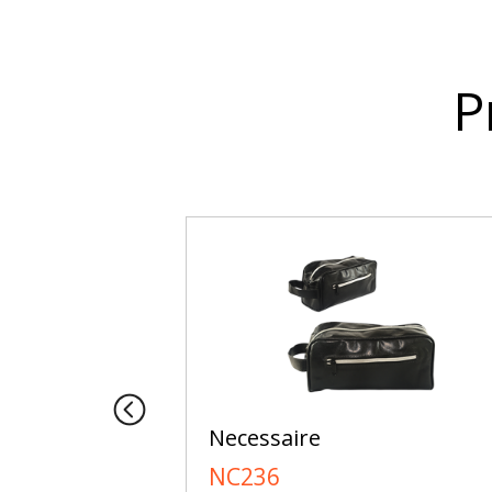
P
VC para Kit
Necessaire
NC236