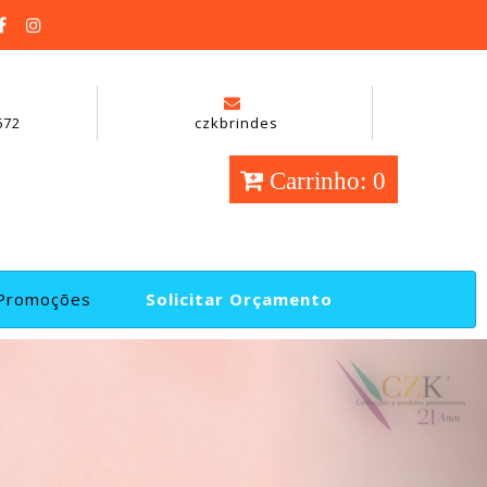
672
czkbrindes
Carrinho: 0
Promoções
Solicitar Orçamento