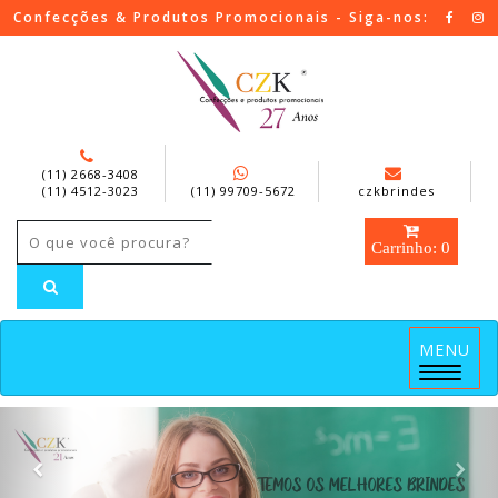
Confecções & Produtos Promocionais - Siga-nos:
(11) 2668-3408
(11) 4512-3023
(11) 99709-5672
czkbrindes
Carrinho: 0
MENU
Menu