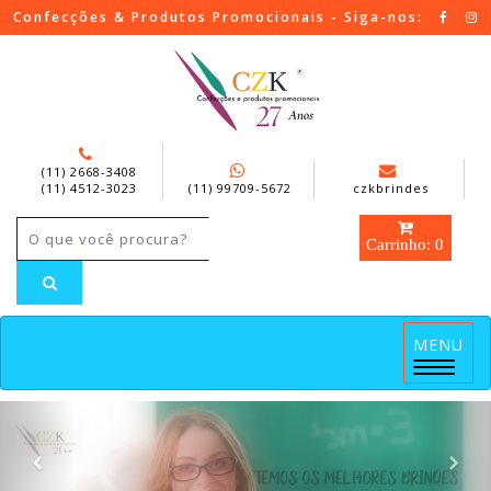
Confecções & Produtos Promocionais - Siga-nos:
(11) 2668-3408
(11) 4512-3023
(11) 99709-5672
czkbrindes
Carrinho: 0
MENU
Menu