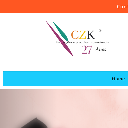
Con
(
Home