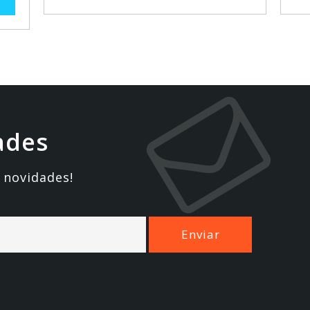
ades
 novidades!