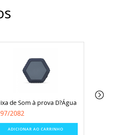
os
ixa de Som à prova D?Água
Cabo 3 Funçõ
L97/2082
EL57/P@130