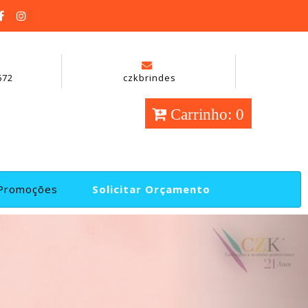
672
czkbrindes
Carrinho: 0
Promoções
Solicitar Orçamento