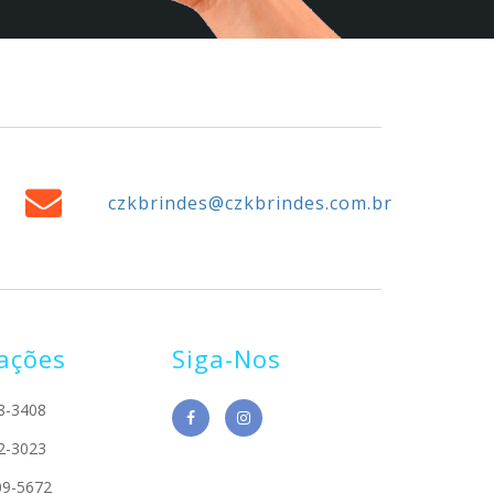
czkbrindes@czkbrindes.com.br
ações
Siga-Nos
8-3408
2-3023
09-5672