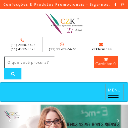
Confecções & Produtos Promocionais - Siga-nos:
(11) 2668-3408
(11) 4512-3023
(11) 99709-5672
czkbrindes
Carrinho: 0
MENU
Menu