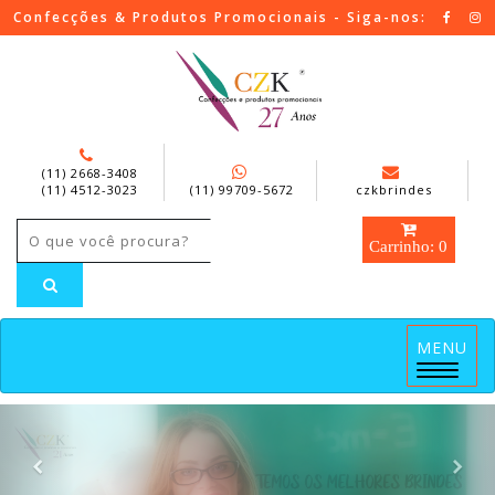
Confecções & Produtos Promocionais - Siga-nos:
(11) 2668-3408
(11) 4512-3023
(11) 99709-5672
czkbrindes
Carrinho: 0
MENU
Menu