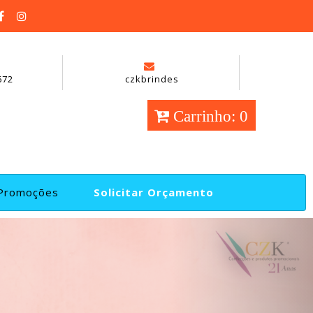
672
czkbrindes
Carrinho: 0
Promoções
Solicitar Orçamento