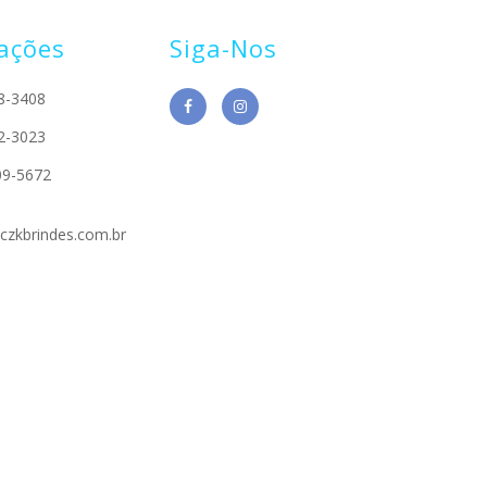
ações
Siga-Nos
8-3408
2-3023
09-5672
czkbrindes.com.br