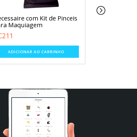
cessaire com Kit de Pinceis
Necessaire Po
ara Maquiagem
NC133
C211