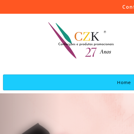
Con
(
Home