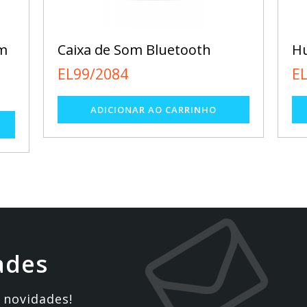
om
Caixa de Som Bluetooth
Hu
EL99/2084
E
ades
 novidades!