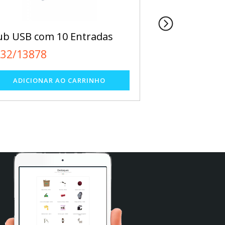
b USB com 10 Entradas
Porta Celular
L32/13878
EL65/12489