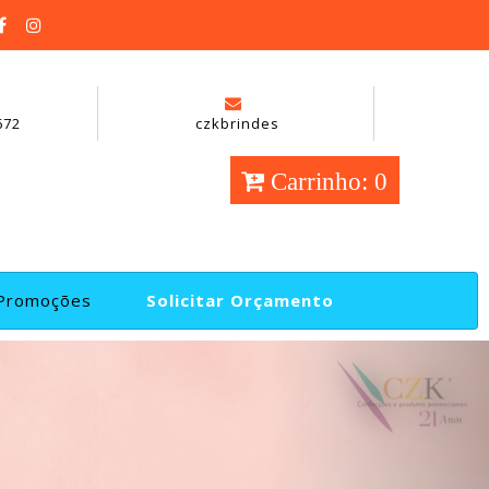
672
czkbrindes
Carrinho: 0
Promoções
Solicitar Orçamento