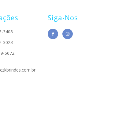
ações
Siga-Nos
8-3408
2-3023
09-5672
czkbrindes.com.br