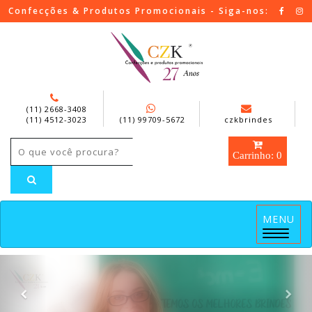
Confecções & Produtos Promocionais - Siga-nos:
(11) 2668-3408
(11) 4512-3023
(11) 99709-5672
czkbrindes
Carrinho: 0
MENU
Menu