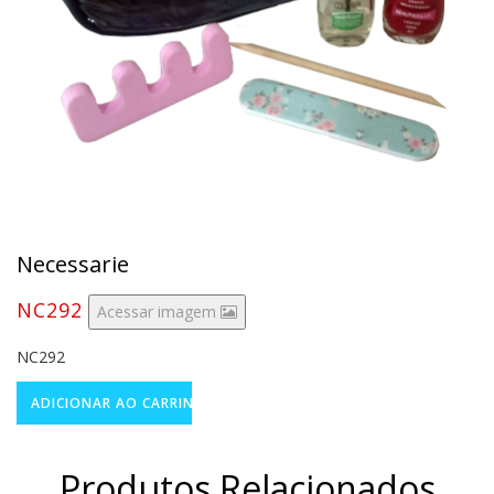
Necessarie
NC292
Acessar imagem
NC292
Produtos Relacionados