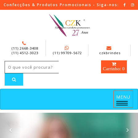
Confecções & Produtos Promocionais - Siga-nos:
(11) 2668-3408
(11) 4512-3023
(11) 99709-5672
czkbrindes
Carrinho: 0
MENU
Menu