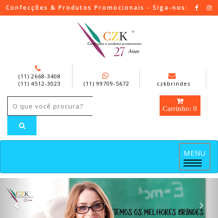
Confecções & Produtos Promocionais - Siga-nos:
(11) 2668-3408
(11) 4512-3023
(11) 99709-5672
czkbrindes
Carrinho: 0
MENU
Menu