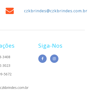
czkbrindes@czkbrindes.com.br
ações
Siga-Nos
8-3408
2-3023
09-5672
czkbrindes.com.br