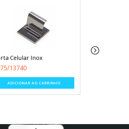
rta Celular Inox
Base Plástica
com Caneta 
L75/13740
EL67/12624