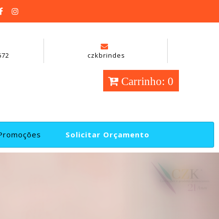
672
czkbrindes
Carrinho: 0
Promoções
Solicitar Orçamento