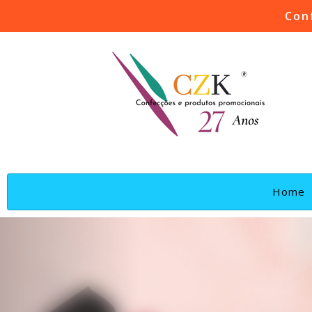
Con
(
Home