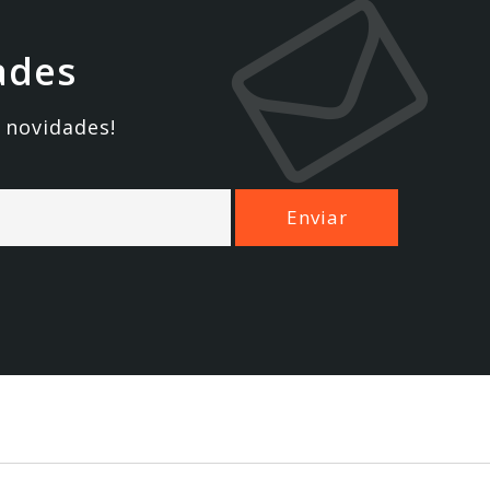
ades
 novidades!