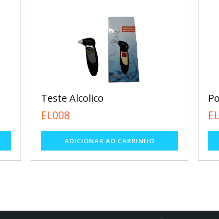
Teste Alcolico
Po
EL008
E