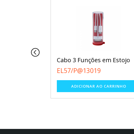
uso
Cabo 3 Funções em Estojo
EL57/P@13019