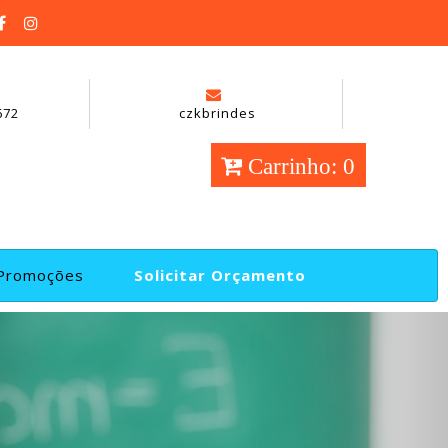
672
czkbrindes
Carrinho: 0
Promoções
Solicitar Orçamento