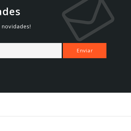
ades
 novidades!