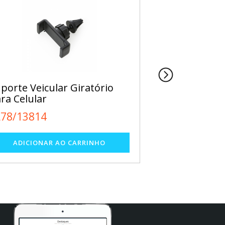
porte Veicular Giratório
Hub USB com
ra Celular
EL31/12345
L78/13814