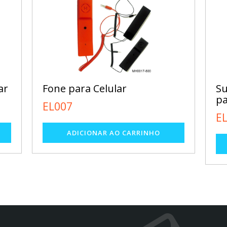
ar
Fone para Celular
Su
pa
EL007
E