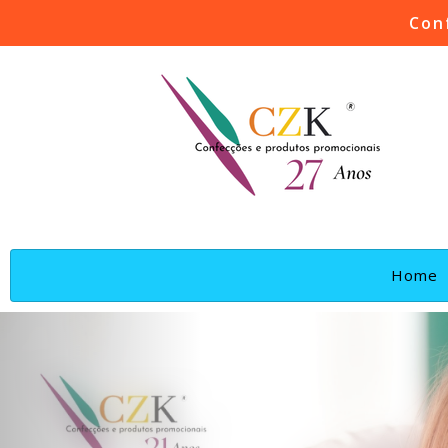
Con
(
Home