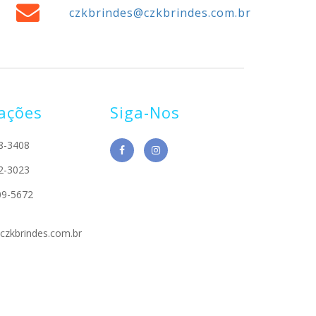
czkbrindes@czkbrindes.com.br
ações
Siga-Nos
8-3408
2-3023
09-5672
czkbrindes.com.br