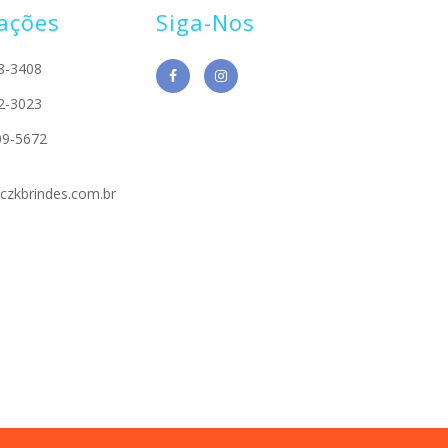
ações
Siga-Nos
8-3408
2-3023
09-5672
czkbrindes.com.br