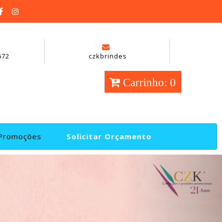
672
czkbrindes
Carrinho: 0
Promoções
Solicitar Orçamento