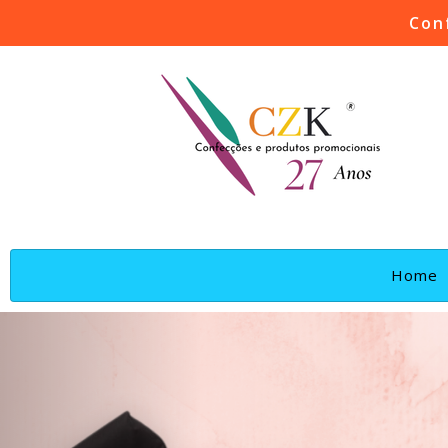
Con
(
Home