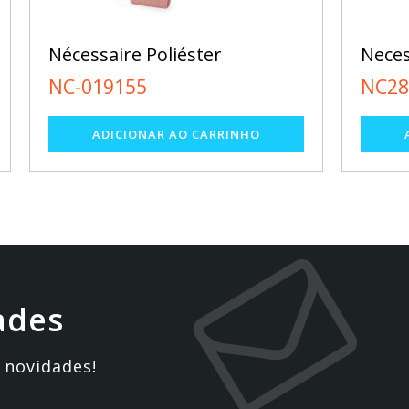
Necessarie
Ne
NC284
N
ades
 novidades!