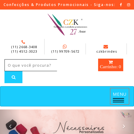
Confecções & Produtos Promocionais - Siga-nos:
(11) 2668-3408
(11) 4512-3023
(11) 99709-5672
czkbrindes
Carrinho: 0
MENU
Menu